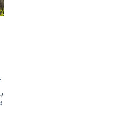
가
 부
업