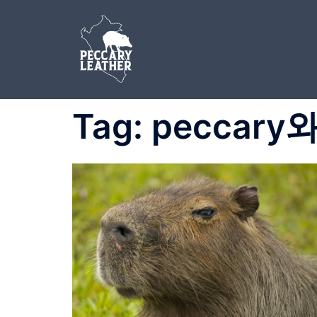
Skip
to
content
Tag:
peccary