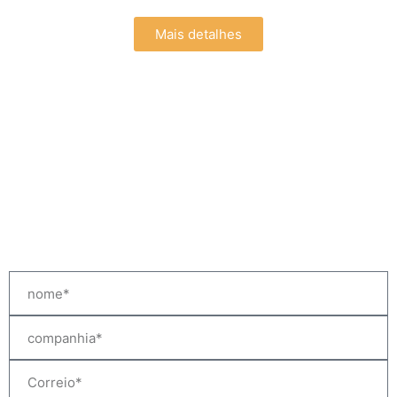
Mais detalhes
(51-1) 279-2129
Jr. Ismael Bielich 705 Of. 502.
Lima 33, Peru
sales@peccaryleather.com