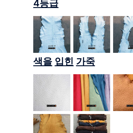
4
등급
색을
입힌
가죽