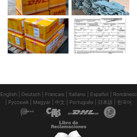
English
|
Deutsch
|
Francais
|
Italiano
|
Español
|
Românesc
|
Pусский
|
Magyar
|
中文
|
Português
|
日本語
|
한국어