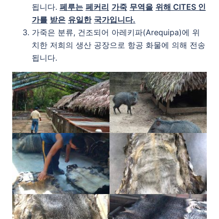
됩니다.
페루는
페커리
가죽
무역을
위해
CITES
인
가를
받은
유일한
국가입니다
.
가죽은 분류, 건조되어 아레키파(Arequipa)에 위
치한 저희의 생산 공장으로 항공 화물에 의해 전송
됩니다.