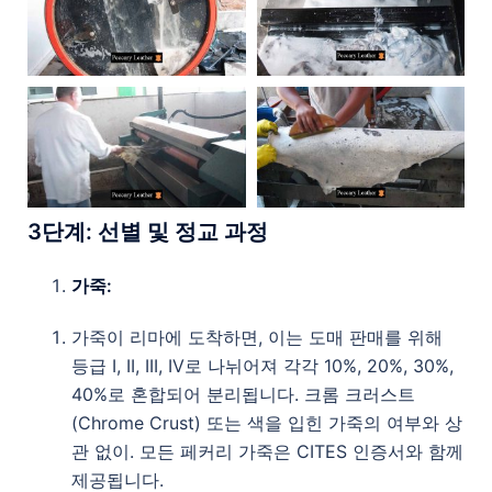
3
단계
:
선별
및
정교
과정
가죽:
가죽이 리마에 도착하면, 이는 도매 판매를 위해
등급 I, II, III, IV로 나뉘어져 각각 10%, 20%, 30%,
40%로 혼합되어 분리됩니다. 크롬 크러스트
(Chrome Crust) 또는 색을 입힌 가죽의 여부와 상
관 없이. 모든 페커리 가죽은 CITES 인증서와 함께
제공됩니다.