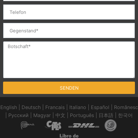
SENDEN
English
|
Deutsch
|
Francais
|
Italiano
|
Español
|
Românesc
|
Pусский
|
Magyar
|
中文
|
Português
|
日本語
|
한국어