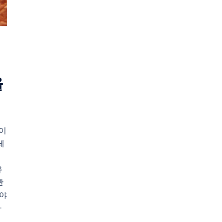
을
 이
레
이
유
관
이야
차