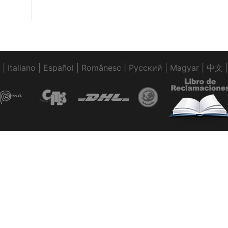
|
Italiano
|
Español
|
Românesc
|
Pусский
|
Magyar
|
中文