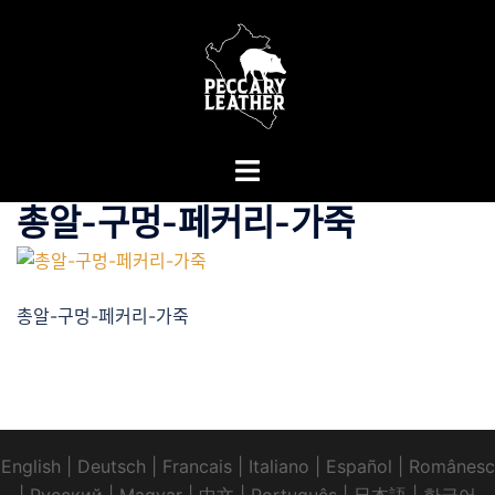
Skip
to
content
Toggle
menu
총알-구멍-페커리-가죽
총알-구멍-페커리-가죽
English
|
Deutsch
|
Francais
|
Italiano
|
Español
|
Românesc
|
Pусский
|
Magyar
|
中文
|
Português
|
日本語
|
한국어