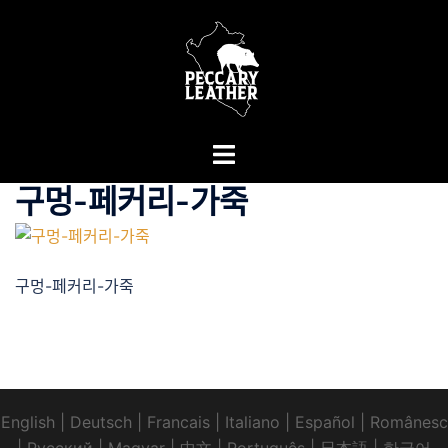
Skip
to
content
Toggle
menu
구멍-페커리-가죽
구멍-페커리-가죽
English
|
Deutsch
|
Francais
|
Italiano
|
Español
|
Românesc
|
Pусский
|
Magyar
|
中文
|
Português
|
日本語
|
한국어