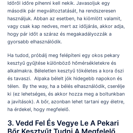
Időről időre pihenni kell nekik. Javasoljuk egy
második pár megváltoztatását, ha rendszeresen
használjuk. Abban az esetben, ha kiömlött valamit,
vagy csak kap nedves, mert az időjárás, akkor adja,
hogy pár időt a száraz és megakadályozzák a
gyorsabb elhasználódik.
Ha tudod, próbálj meg felépíteni egy okos pekary
kesztyű gyűjtése különböző hőmérsékletekre és
alkalmakra. Béleletlen kesztyű tökéletes a kora őszi
és tavaszi. Alpaka bélelt jók hidegebb napokon és
télen. By the way, ha a bélés elhasználódik, cserélje
ki (ez lehetséges, és akkor hozza meg a boltunkban
a javítások). A bőr, azonban lehet tartani egy életre,
ha érdekel, hogy megfelelő.
3. Vedd Fel És Vegye Le A Pekari
Bőr Kesztyűt Tudni A Megfelelő