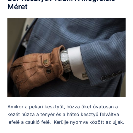
Méret
Amikor a pekari kesztyűt, húzza őket óvatosan a
kezét húzza a tenyér és a hátsó kesztyű felváltva
lefelé a csukló felé. Kerülje nyomva között az ujjak.