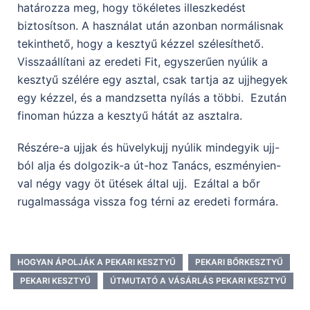
határozza meg, hogy tökéletes illeszkedést
biztosítson. A használat után azonban normálisnak
tekinthető, hogy a kesztyű kézzel szélesíthető.
Visszaállítani az eredeti Fit, egyszerűen nyúlik a
kesztyű szélére egy asztal, csak tartja az ujjhegyek
egy kézzel, és a mandzsetta nyílás a többi. Ezután
finoman húzza a kesztyű hátát az asztalra.
Részére-a ujjak és hüvelykujj nyúlik mindegyik ujj-
ból alja és dolgozik-a út-hoz Tanács, eszményien-
val négy vagy öt ütések által ujj. Ezáltal a bőr
rugalmassága vissza fog térni az eredeti formára.
HOGYAN ÁPOLJÁK A PEKARI KESZTYŰ
PEKARI BŐRKESZTYŰ
PEKARI KESZTYŰ
ÚTMUTATÓ A VÁSÁRLÁS PEKARI KESZTYŰ