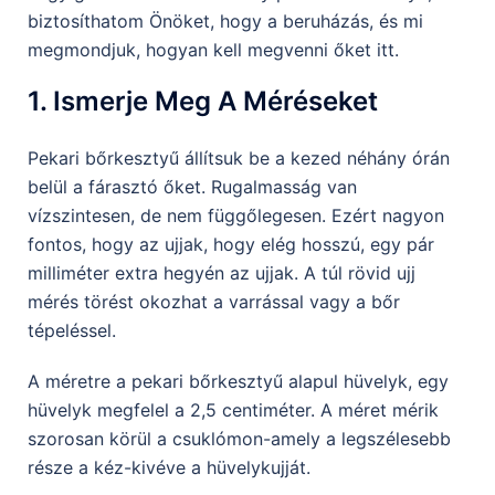
biztosíthatom Önöket, hogy a beruházás, és mi
megmondjuk, hogyan kell megvenni őket itt.
1. Ismerje Meg A Méréseket
Pekari bőrkesztyű állítsuk be a kezed néhány órán
belül a fárasztó őket. Rugalmasság van
vízszintesen, de nem függőlegesen. Ezért nagyon
fontos, hogy az ujjak, hogy elég hosszú, egy pár
milliméter extra hegyén az ujjak. A túl rövid ujj
mérés törést okozhat a varrással vagy a bőr
tépeléssel.
A méretre a pekari bőrkesztyű alapul hüvelyk, egy
hüvelyk megfelel a 2,5 centiméter. A méret mérik
szorosan körül a csuklómon-amely a legszélesebb
része a kéz-kivéve a hüvelykujját.