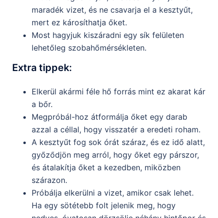
maradék vizet, és ne csavarja el a kesztyűt,
mert ez károsíthatja őket.
Most hagyjuk kiszáradni egy sík felületen
lehetőleg szobahőmérsékleten.
Extra tippek:
Elkerül akármi féle hő forrás mint ez akarat kár
a bőr.
Megpróbál-hoz átformálja őket egy darab
azzal a céllal, hogy visszatér a eredeti roham.
A kesztyűt fog sok órát száraz, és ez idő alatt,
győződjön meg arról, hogy őket egy párszor,
és átalakítja őket a kezedben, miközben
szárazon.
Próbálja elkerülni a vizet, amikor csak lehet.
Ha egy sötétebb folt jelenik meg, hogy
nedves, óvatosan dörzsölje néhány hintőpor és