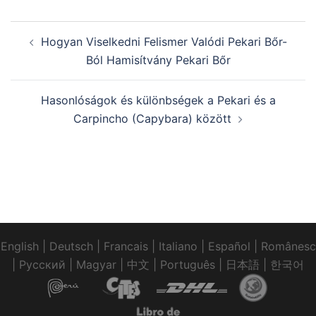
Hogyan Viselkedni Felismer Valódi Pekari Bőr-
Ból Hamisítvány Pekari Bőr
Hasonlóságok és különbségek a Pekari és a
Carpincho (Capybara) között
English
|
Deutsch
|
Francais
|
Italiano
|
Español
|
Românesc
|
Pусский
|
Magyar
|
中文
|
Português
|
日本語
|
한국어