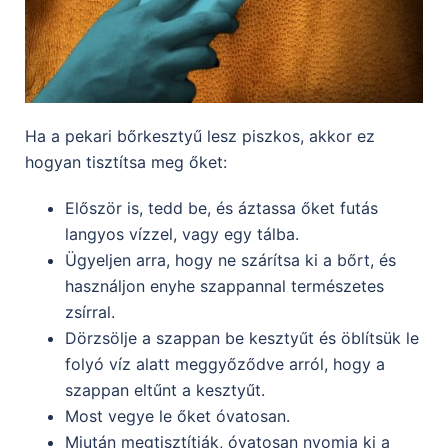
Ha a pekari bőrkesztyű lesz piszkos, akkor ez
hogyan tisztítsa meg őket:
Először is, tedd be, és áztassa őket futás
langyos vízzel, vagy egy tálba.
Ügyeljen arra, hogy ne szárítsa ki a bőrt, és
használjon enyhe szappannal természetes
zsírral.
Dörzsölje a szappan be kesztyűt és öblítsük le
folyó víz alatt meggyőződve arról, hogy a
szappan eltűnt a kesztyűt.
Most vegye le őket óvatosan.
Miután megtisztítják, óvatosan nyomja ki a