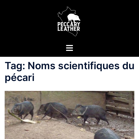
Aller
au
contenu
Ouvrir/fermer
le
menu
Tag:
Noms scientifiques du
pécari