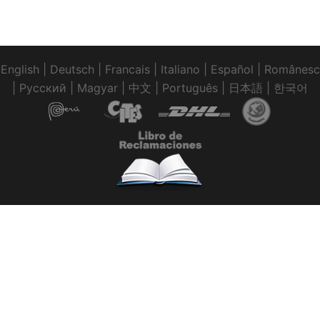
English
|
Deutsch
|
Francais
|
Italiano
|
Español
|
Românesc
|
Pусский
|
Magyar
|
中文
|
Português
|
日本語
|
한국어