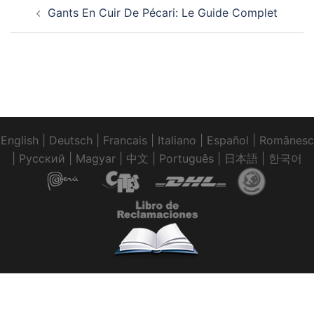
Navigation
Gants En Cuir De Pécari: Le Guide Complet
d’article
English
|
Deutsch
|
Francais
|
Italiano
|
Español
|
Românesc
|
Pусский
|
Magyar
|
中文
|
Português
|
日本語
|
한국어