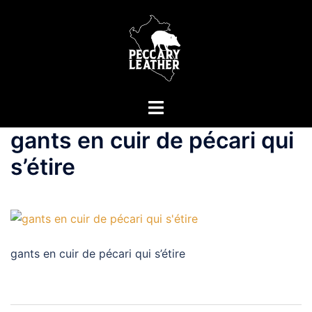
Aller
au
contenu
Ouvrir/fermer
le
gants en cuir de pécari qui
menu
s’étire
gants en cuir de pécari qui s’étire