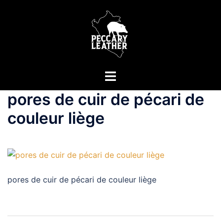
Aller
au
contenu
Ouvrir/fermer
le
pores de cuir de pécari de
menu
couleur liège
pores de cuir de pécari de couleur liège