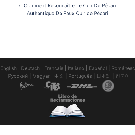
Navigation
Comment Reconnaître Le Cuir De Pécari
d’article
Authentique De Faux Cuir de Pécari
English
|
Deutsch
|
Francais
|
Italiano
|
Español
|
Românesc
|
Pусский
|
Magyar
|
中文
|
Português
|
日本語
|
한국어