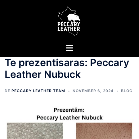
Sari
la
conținut
Comută
meniul
Te prezentisaras: Peccary
Leather Nubuck
DE
PECCARY LEATHER TEAM
NOVEMBER 6, 2024
BLOG