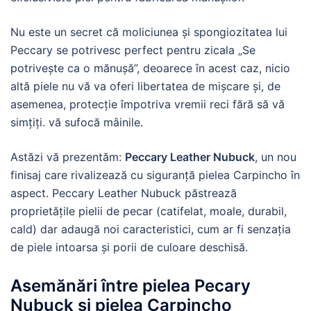
Nu este un secret că moliciunea și spongiozitatea lui
Peccary se potrivesc perfect pentru zicala „Se
potrivește ca o mănușă”, deoarece în acest caz, nicio
altă piele nu vă va oferi libertatea de mișcare și, de
asemenea, protecție împotriva vremii reci fără să vă
simțiți. vă sufocă mâinile.
Astăzi vă prezentăm:
Peccary Leather Nubuck
, un nou
finisaj care rivalizează cu siguranță pielea Carpincho în
aspect. Peccary Leather Nubuck păstrează
proprietățile pielii de pecar (catifelat, moale, durabil,
cald) dar adaugă noi caracteristici, cum ar fi senzația
de piele intoarsa și porii de culoare deschisă.
Asemănări între pielea Pecary
Nubuck și pielea Carpincho