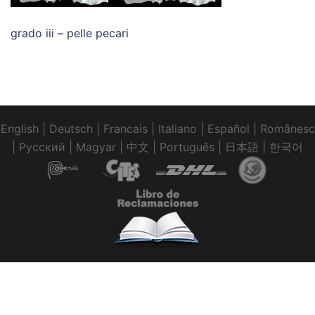
grado iii – pelle pecari
English
|
Deutsch
|
Francais
|
Italiano
|
Español
|
Românesc
|
Pусский
|
Magyar
|
中文
|
Português
|
日本語
|
한국어