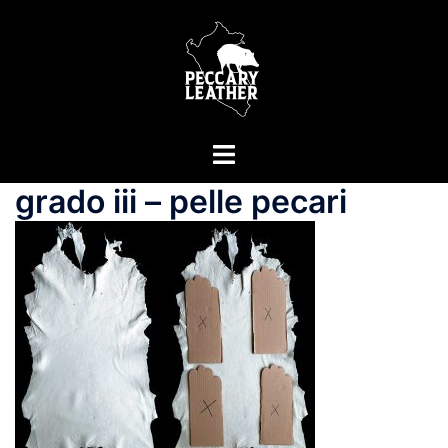
Vai
al
contenuto
Mostra/Nascondi
menu
grado iii – pelle pecari