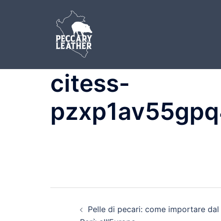
Vai
al
contenuto
citess-
pzxp1av55gpq
Navigazione
Pelle di pecari: come importare dal
articolo