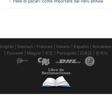
Pelle di pecari: come importare dal Perù all’Asia
articolo
English
|
Deutsch
|
Francais
|
Italiano
|
Español
|
Românesc
|
Pусский
|
Magyar
|
中文
|
Português
|
日本語
|
한국어