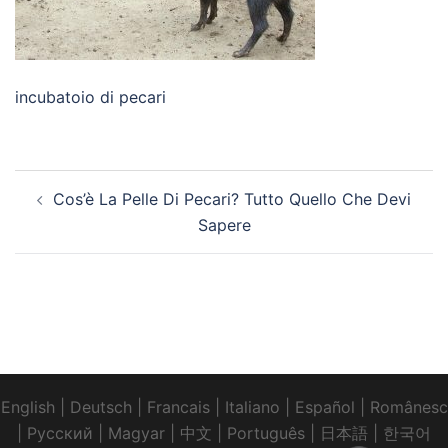
incubatoio di pecari
Navigazione
Cos’è La Pelle Di Pecari? Tutto Quello Che Devi
articolo
Sapere
English
|
Deutsch
|
Francais
|
Italiano
|
Español
|
Românesc
|
Pусский
|
Magyar
|
中文
|
Português
|
日本語
|
한국어