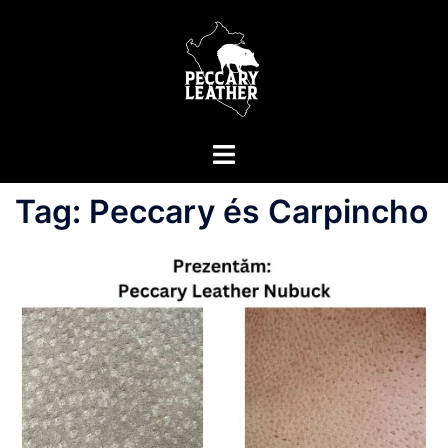
Skip
to
content
Toggle
menu
Tag:
Peccary és Carpincho