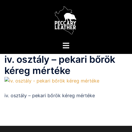
Skip
to
content
Toggle
menu
iv. osztály – pekari bőrök
kéreg mértéke
iv. osztály – pekari bőrök kéreg mértéke