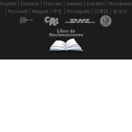
English
|
Deutsch
|
Francais
|
Italiano
|
Español
|
Românesc
|
Pусский
|
Magyar
|
中文
|
Português
|
日本語
|
한국어