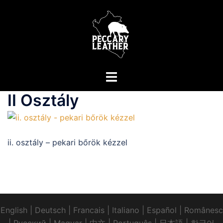
Skip
to
content
Toggle
menu
II Osztály
ii. osztály – pekari bőrök kézzel
English
|
Deutsch
|
Francais
|
Italiano
|
Español
|
Românesc
|
Pусский
|
Magyar
|
中文
|
Português
|
日本語
|
한국어