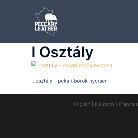
Skip
to
content
I Osztály
i. osztály – pekari bőrök nyersen
English
|
Deutsch
|
Francais