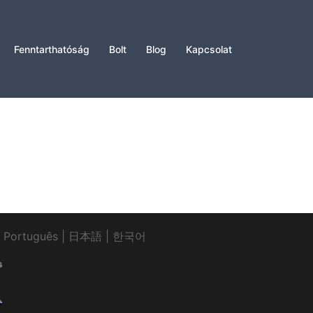
Fenntarthatóság
Bolt
Blog
Kapcsolat
|
Português
|
日本語
|
한국어