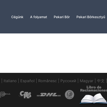
Cégünk
A folyamat
Pekari Bőr
Pekari Bőrkesztyű
|
Italiano
|
Español
|
Românesc
|
Pусский
|
Magyar
|
中文