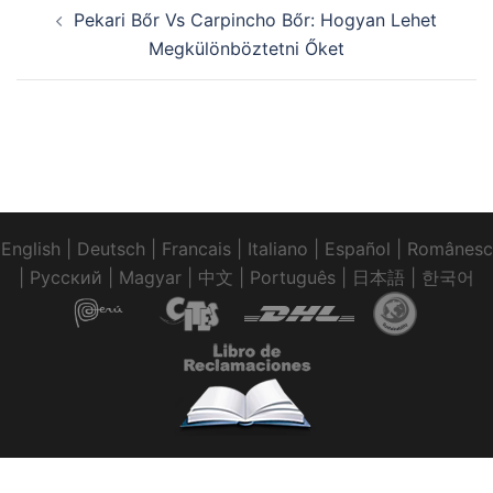
Post
Pekari Bőr Vs Carpincho Bőr: Hogyan Lehet
navigation
Megkülönböztetni Őket
English
|
Deutsch
|
Francais
|
Italiano
|
Español
|
Românesc
|
Pусский
|
Magyar
|
中文
|
Português
|
日本語
|
한국어