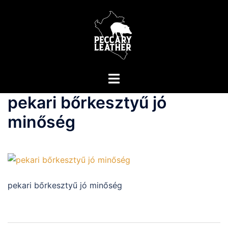
Skip
to
content
Toggle
menu
pekari bőrkesztyű jó
minőség
pekari bőrkesztyű jó minőség