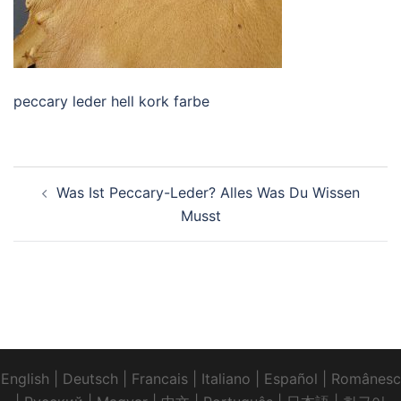
peccary leder hell kork farbe
Beitrags-
Was Ist Peccary-Leder? Alles Was Du Wissen
Navigation
Musst
English
|
Deutsch
|
Francais
|
Italiano
|
Español
|
Românesc