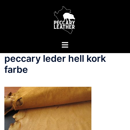
Zum
Inhalt
springen
Menü
umschalten
peccary leder hell kork
farbe