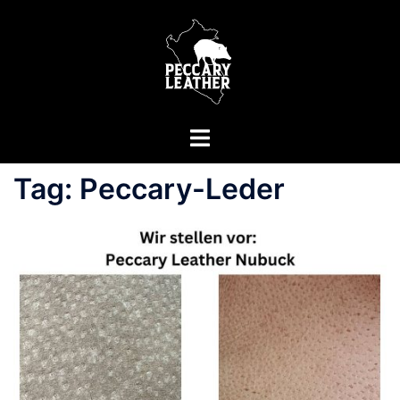
Zum
Inhalt
springen
Menü
umschalten
Tag:
Peccary-Leder