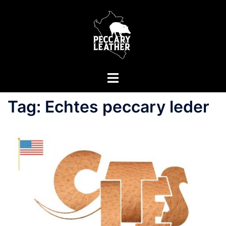
Zum
Inhalt
springen
Menü
umschalten
Tag:
Echtes peccary leder