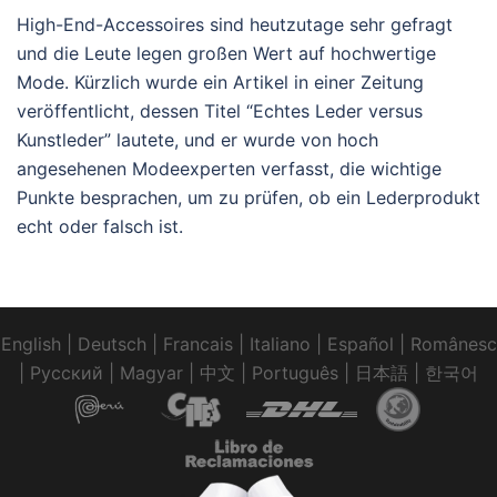
High-End-Accessoires sind heutzutage sehr gefragt
und die Leute legen großen Wert auf hochwertige
Mode. Kürzlich wurde ein Artikel in einer Zeitung
veröffentlicht, dessen Titel “Echtes Leder versus
Kunstleder” lautete, und er wurde von hoch
angesehenen Modeexperten verfasst, die wichtige
Punkte besprachen, um zu prüfen, ob ein Lederprodukt
echt oder falsch ist.
English
|
Deutsch
|
Francais
|
Italiano
|
Español
|
Românesc
|
Pусский
|
Magyar
|
中文
|
Português
|
日本語
|
한국어