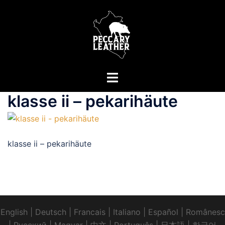
Zum
Inhalt
springen
Menü
umschalten
klasse ii – pekarihäute
klasse ii – pekarihäute
English
|
Deutsch
|
Francais
|
Italiano
|
Español
|
Românesc
|
Pусский
|
Magyar
|
中文
|
Português
|
日本語
|
한국어