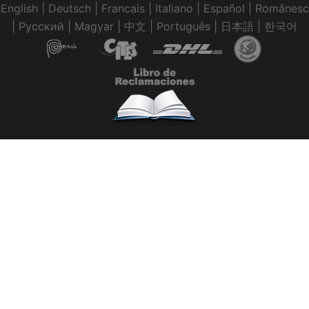
English
|
Deutsch
|
Francais
|
Italiano
|
Español
|
Românesc
|
Pусский
|
Magyar
|
中文
|
Português
|
日本語
|
한국어