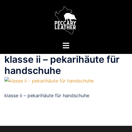
Zum
Inhalt
springen
Menü
umschalten
klasse ii – pekarihäute für
handschuhe
klasse ii – pekarihäute für handschuhe