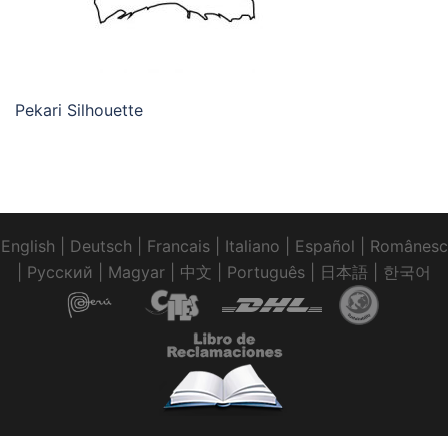
Pekari Silhouette
English
|
Deutsch
|
Francais
|
Italiano
|
Español
|
Românesc
|
Pусский
|
Magyar
|
中文
|
Português
|
日本語
|
한국어