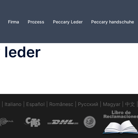
Firma
Prozess
Peccary Leder
Peccary handschuhe
 leder
|
Italiano
|
Español
|
Românesc
|
Pусский
|
Magyar
|
中文