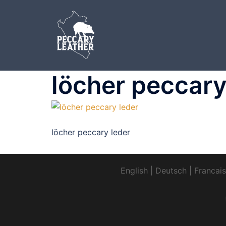
Zum
Inhalt
springen
löcher peccary
löcher peccary leder
English
|
Deutsch
|
Francais