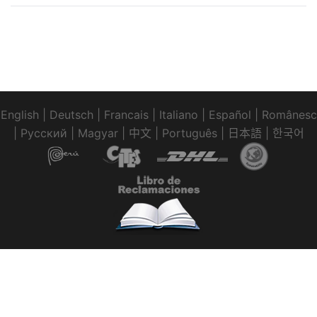
English
|
Deutsch
|
Francais
|
Italiano
|
Español
|
Românesc
|
Pусский
|
Magyar
|
中文
|
Português
|
日本語
|
한국어