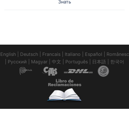
Знать
записям
English
|
Deutsch
|
Francais
|
Italiano
|
Español
|
Românesc
|
Pусский
|
Magyar
|
中文
|
Português
|
日本語
|
한국어