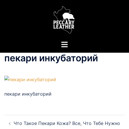
Перейти
к
содержимому
Переключатель
меню
пекари инкубаторий
пекари инкубаторий
Навигация
Что Такое Пекари Кожа? Все, Что Тебе Нужно
по