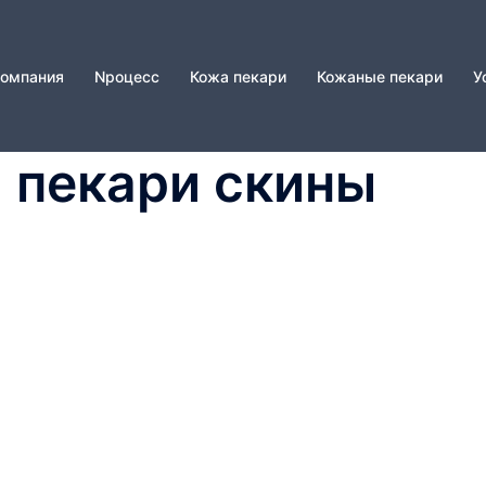
омпания
Nроцесс
Кожа пекари
Кожаные пекари
У
жа пекари скины