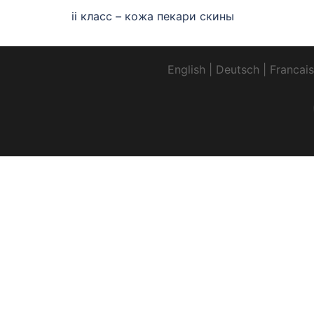
ii класс – кожа пекари скины
English
|
Deutsch
|
Francais