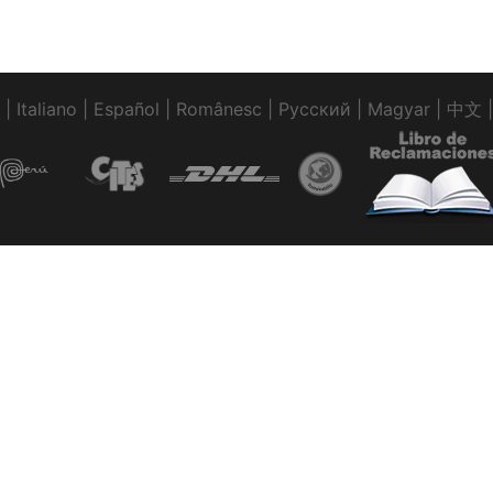
|
Italiano
|
Español
|
Românesc
|
Pусский
|
Magyar
|
中文