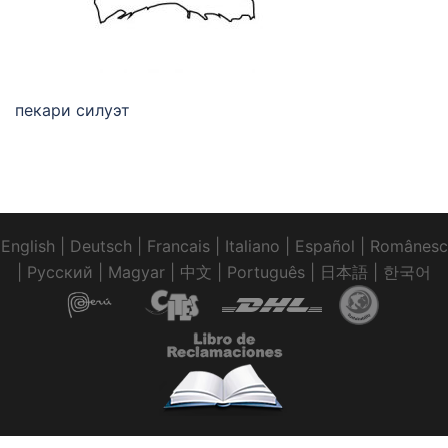
пекари силуэт
English
|
Deutsch
|
Francais
|
Italiano
|
Español
|
Românesc
|
Pусский
|
Magyar
|
中文
|
Português
|
日本語
|
한국어