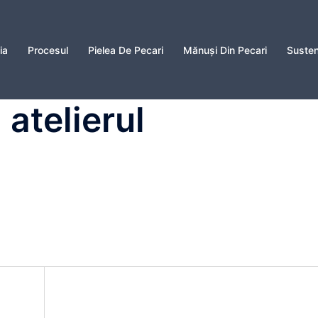
ia
Procesul
Pielea De Pecari
Mănuși Din Pecari
Susten
 atelierul