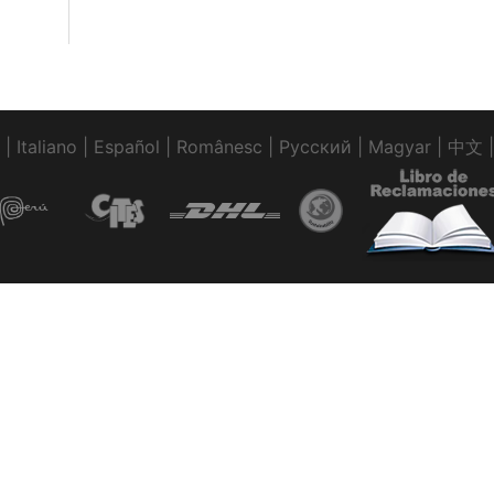
|
Italiano
|
Español
|
Românesc
|
Pусский
|
Magyar
|
中文