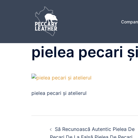
Sari
la
conținut
Compan
pielea pecari și
pielea pecari și atelierul
Navigare
Să Recunoască Autentic Pielea De
în
Pecari De La Falsă Pielea De Pecari