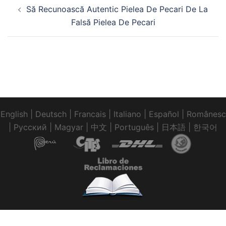
Navigare
Să Recunoască Autentic Pielea De Pecari De La
în
Falsă Pielea De Pecari
articole
English
|
Deutsch
|
Francais
|
Italiano
|
Español
|
Românesc
|
Pусский
|
Magyar
|
中文
|
Português
|
日本語
|
한국어