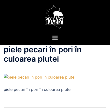
Sari
la
conținut
Comută
meniul
piele pecari în pori în
culoarea plutei
piele pecari în pori în culoarea plutei