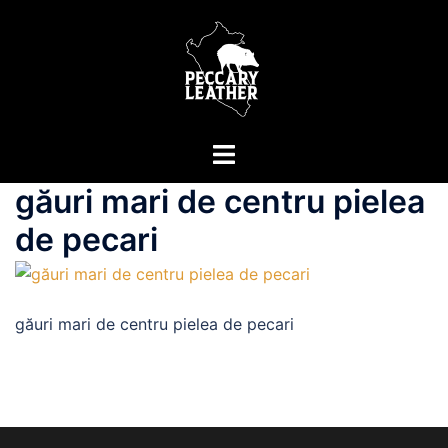
Sari
la
conținut
Comută
meniul
găuri mari de centru pielea
de pecari
găuri mari de centru pielea de pecari