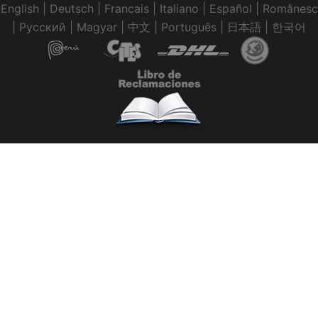
English
|
Deutsch
|
Francais
|
Italiano
|
Español
|
Românesc
|
Pусский
|
Magyar
|
中文
|
Português
|
日本語
|
한국어