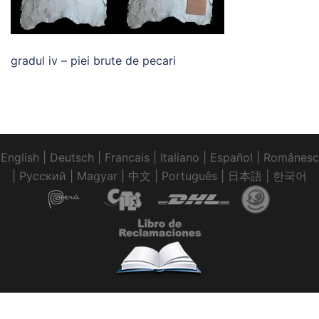
gradul iv – piei brute de pecari
English
|
Deutsch
|
Francais
|
Italiano
|
Español
|
Românesc
|
Pусский
|
Magyar
|
中文
|
Português
|
日本語
|
한국어