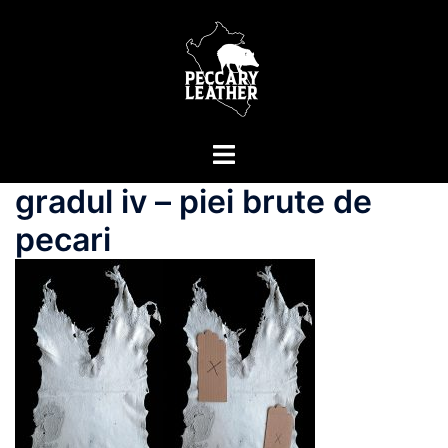
Sari
la
conținut
Comută
meniul
gradul iv – piei brute de
pecari