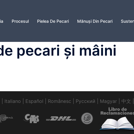
ia
Procesul
Pielea De Pecari
Mănuși Din Pecari
Susten
de pecari și mâini
|
Italiano
|
Español
|
Românesc
|
Pусский
|
Magyar
|
中文