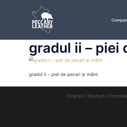
Sari
la
conținut
Compan
gradul ii – piei 
gradul ii – piei de pecari și mâini
English
|
Deutsch
|
Francais