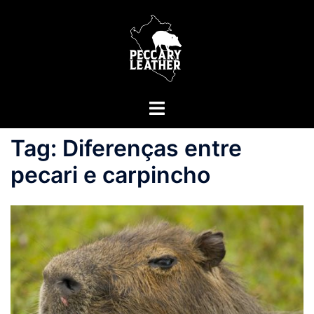
Saltar
para
o
conteúdo
Alternar
menu
Tag:
Diferenças entre
pecari e carpincho