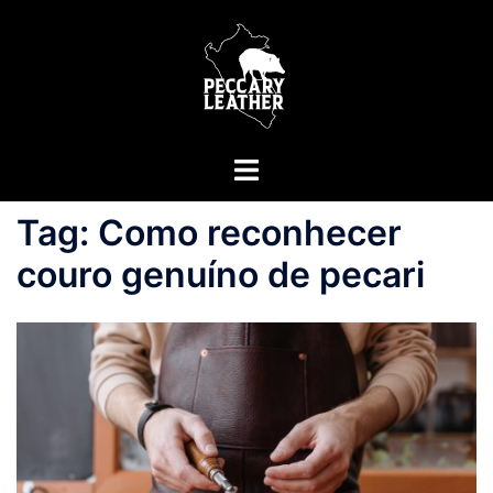
Saltar
para
o
conteúdo
Alternar
menu
Tag:
Como reconhecer
couro genuíno de pecari