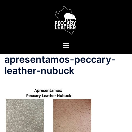
Saltar
para
o
conteúdo
Alternar
menu
apresentamos-peccary-
leather-nubuck