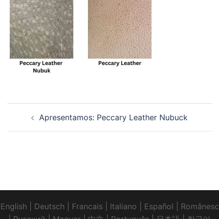
Navegação
Apresentamos: Peccary Leather Nubuck
de
artigos
English
|
Deutsch
|
Francais
|
Italiano
|
Español
|
Românesc