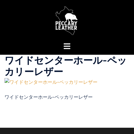
コ
ン
テ
ン
ツ
へ
ト
ス
グ
ワイドセンターホール-ペッ
キ
ル
ッ
メ
カリーレザー
プ
ニ
ュ
ー
ワイドセンターホール-ペッカリーレザー