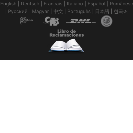
English
|
Deutsch
|
Francais
|
Italiano
|
Español
|
Românesc
|
Pусский
|
Magyar
|
中文
|
Português
|
日本語
|
한국어