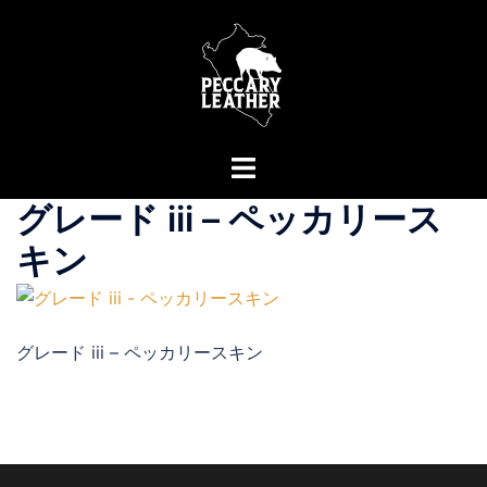
コ
ン
テ
ン
ツ
へ
ト
ス
グ
グレード iii – ペッカリース
キ
ル
ッ
メ
キン
プ
ニ
ュ
ー
グレード iii – ペッカリースキン