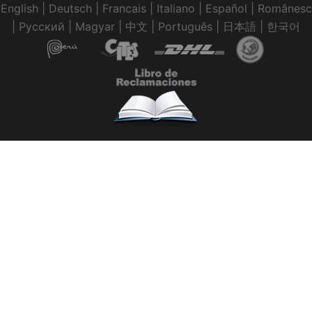
English
|
Deutsch
|
Francais
|
Italiano
|
Español
|
Românesc
|
Pусский
|
Magyar
|
中文
|
Português
|
日本語
|
한국어