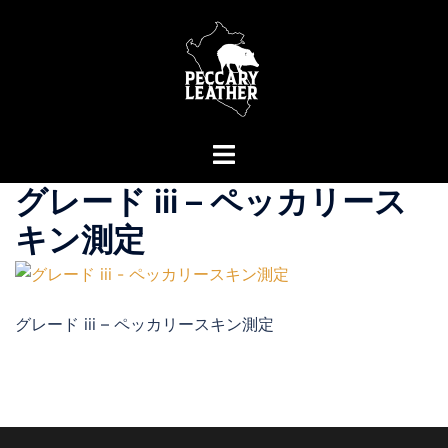
コ
ン
テ
ン
ツ
へ
ト
ス
グ
グレード iii – ペッカリース
キ
ル
ッ
メ
キン測定
プ
ニ
ュ
ー
グレード iii – ペッカリースキン測定