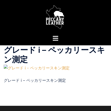
コ
ン
テ
ン
ツ
へ
ト
ス
グ
グレード i – ペッカリースキ
キ
ル
ッ
メ
ン測定
プ
ニ
ュ
ー
グレード i – ペッカリースキン測定