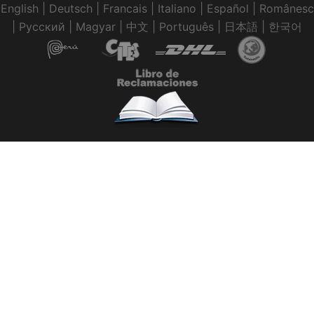
English
|
Deutsch
|
Francais
|
Italiano
|
Español
|
Românesc
|
Pусский
|
Magyar
|
中文
|
Português
|
日本語
|
한국어