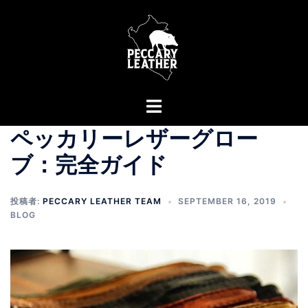
コ
ン
テ
ン
ツ
へ
ト
ス
グ
ペッカリーレザーグロー
キ
ル
ッ
メ
ブ：完全ガイド
プ
ニ
ュ
投稿者:
PECCARY LEATHER TEAM
SEPTEMBER 16, 2019
ー
BLOG