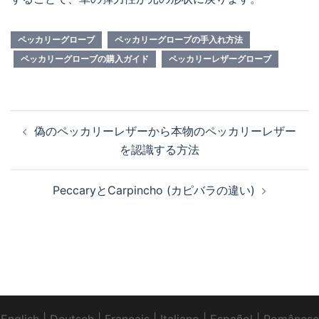
ペッカリーグローブ
ペッカリーグローブの手入れ方法
ペッカリーグローブの購入ガイド
ペッカリーレザーグローブ
投
偽のペッカリーレザーから本物のペッカリーレザー
稿
を認識する方法
ナ
ビ
PeccaryとCarpincho (カピバラの違い)
ゲ
ー
シ
ョ
ン
English
|
Deutsch
|
Francais
|
Italiano
|
Español
|
Românesc