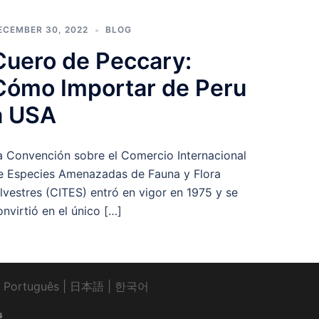
ECEMBER 30, 2022
BLOG
Cuero de Peccary:
Cómo Importar de Peru
a USA
a Convención sobre el Comercio Internacional
e Especies Amenazadas de Fauna y Flora
ilvestres (CITES) entró en vigor en 1975 y se
onvirtió en el único […]
|
Português
|
日本語
|
한국어