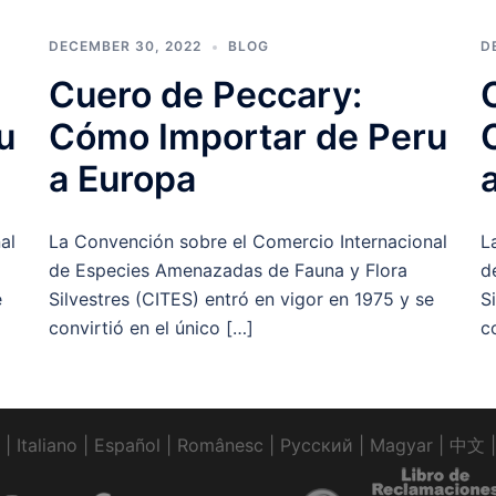
DECEMBER 30, 2022
BLOG
D
Cuero de Peccary:
u
Cómo Importar de Peru
a Europa
al
La Convención sobre el Comercio Internacional
L
de Especies Amenazadas de Fauna y Flora
d
e
Silvestres (CITES) entró en vigor en 1975 y se
S
convirtió en el único […]
c
|
Italiano
|
Español
|
Românesc
|
Pусский
|
Magyar
|
中文