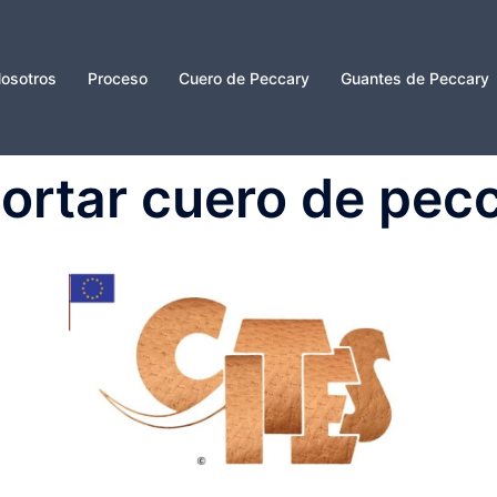
osotros
Proceso
Cuero de Peccary
Guantes de Peccary
rtar cuero de pec