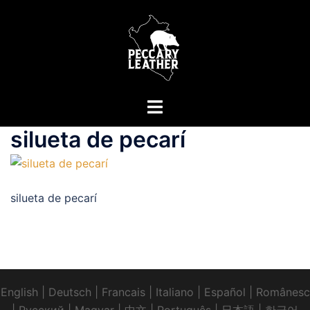
Saltar
al
contenido
Alternar
menú
silueta de pecarí
silueta de pecarí
English
|
Deutsch
|
Francais
|
Italiano
|
Español
|
Românesc
|
Pусский
|
Magyar
|
中文
|
Português
|
日本語
|
한국어